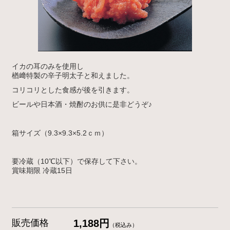
イカの耳のみを使用し
楢﨑特製の辛子明太子と和えました。
コリコリとした食感が後を引きます。
ビールや日本酒・焼酎のお供に是非どうぞ♪
箱サイズ（9.3×9.3×5.2ｃｍ）
要冷蔵（10℃以下）で保存して下さい。
賞味期限
冷蔵
15
日
販売価格
1,188円
（税込み）