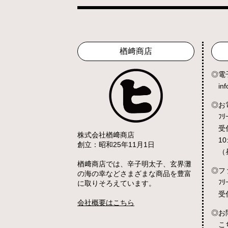
楢﨑商店
電
in
お
ﾌﾘ
受
株式会社楢﨑商店
10
創立：昭和25年11月1日
（
楢﨑商店では、辛子明太子、玄界灘
フ
の海の幸などさまざまな商品を豊富
ﾌﾘ
に取りそろえています。
受
会社概要はこちら
お
こ