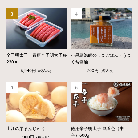
3
4
辛子明太子・青唐辛子明太子各
小呂島漁師のしまごはん・うま
230ｇ
くち醤油
5,940円
700円
（税込み）
（税込み）
5
6
山江の栗まんじゅう
徳用辛子明太子 無着色（中
辛）600g
900円
（税込み）