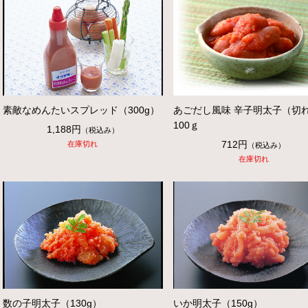
素敵なめんたいスプレッド（300g）
あごだし風味 辛子明太子（切
100ｇ
1,188円
（税込み）
712円
在庫切れ
（税込み）
在庫切れ
数の子明太子（130g）
いか明太子（150g）