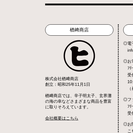
楢﨑商店
電
in
お
ﾌﾘ
受
株式会社楢﨑商店
10
創立：昭和25年11月1日
（
楢﨑商店では、辛子明太子、玄界灘
フ
の海の幸などさまざまな商品を豊富
ﾌﾘ
に取りそろえています。
受
会社概要はこちら
お
こ