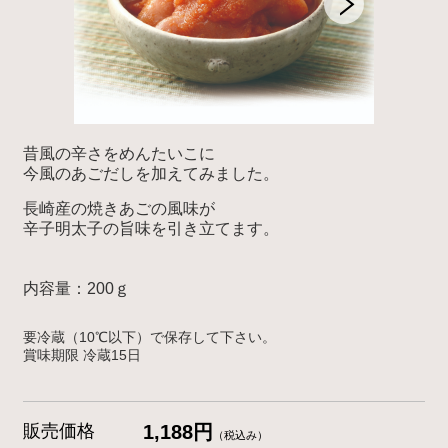
昔風の辛さをめんたいこに
今風のあごだしを加えてみました。
長崎産の焼きあごの風味が
辛子明太子の旨味を引き立てます。
内容量：200ｇ
要冷蔵（10℃以下）で保存して下さい。
賞味期限
冷蔵
15
日
販売価格
1,188円
（税込み）